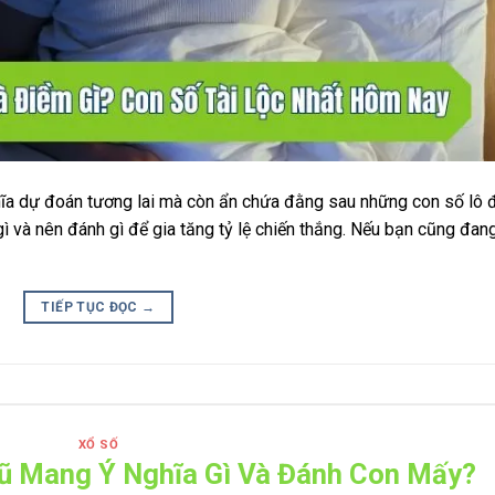
ĩa dự đoán tương lai mà còn ẩn chứa đằng sau những con số lô 
 và nên đánh gì để gia tăng tỷ lệ chiến thắng. Nếu bạn cũng đan
TIẾP TỤC ĐỌC
→
XỔ SỐ
ũ Mang Ý Nghĩa Gì Và Đánh Con Mấy?