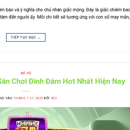
m báo và ý nghĩa cho chủ nhân giấc mộng. Đây là giấc chiêm ba
 tâm đến người ấy. Mỗi chi tiết sẽ tương ứng với con số may mắn,
TIẾP TỤC ĐỌC
→
NỔ HŨ
Sân Chơi Đình Đám Hot Nhất Hiện Nay
NG VÀO
THÁNG 7 27, 2025
BỞI
SEO