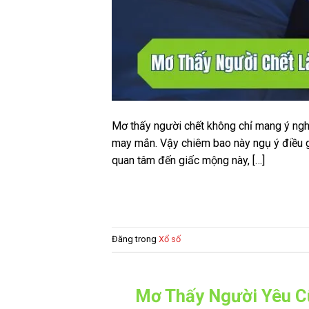
Mơ thấy người chết không chỉ mang ý ngh
may mắn. Vậy chiêm bao này ngụ ý điều gì
quan tâm đến giấc mộng này, […]
Đăng trong
Xổ số
Mơ Thấy Người Yêu C