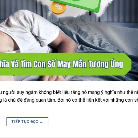
ều người suy ngẫm không biết liệu rằng nó mang ý nghĩa như thế n
ng là chủ đề đáng quan tâm. Bởi nó có thể liên kết với những con s
TIẾP TỤC ĐỌC
→