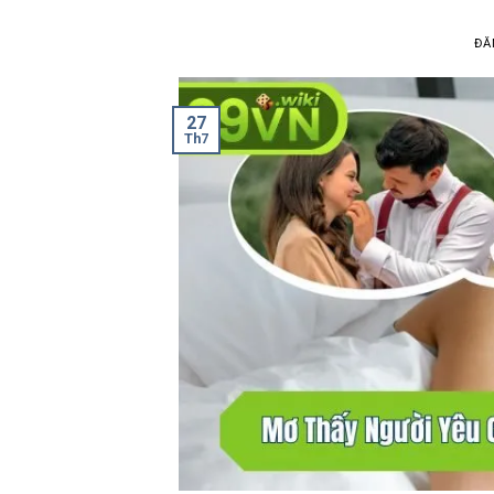
ĐĂ
27
Th7