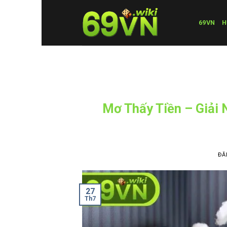
Bỏ
qua
69VN
H
nội
dung
Mơ Thấy Tiền – Giải
ĐĂ
27
Th7