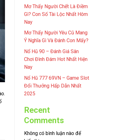
Mơ Thấy Người Chết Là Điềm
Gì? Con Số Tài Lộc Nhất Hôm
Nay
Mơ Thấy Người Yêu Cũ Mang
Ý Nghĩa Gì Và Đánh Con Mấy?
Nổ Hũ 90 – Đánh Giá Sân
Chơi Đình Đám Hot Nhất Hiện
Nay
Nổ Hũ 777 69VN – Game Slot
Đổi Thưởng Hấp Dẫn Nhất
2025
ào.
ố
Recent
Comments
Không có bình luận nào để