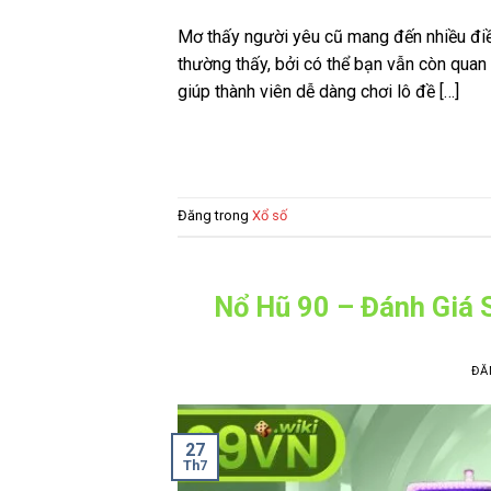
Mơ thấy người yêu cũ mang đến nhiều điề
thường thấy, bởi có thể bạn vẫn còn quan
giúp thành viên dễ dàng chơi lô đề […]
Đăng trong
Xổ số
Nổ Hũ 90 – Đánh Giá 
ĐĂ
27
Th7