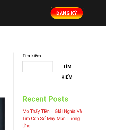
ĐĂNG KÝ
Tìm kiếm
TÌM
KIẾM
Recent Posts
Mơ Thấy Tiền – Giải Nghĩa Và
Tìm Con Số May Mắn Tương
Ứng