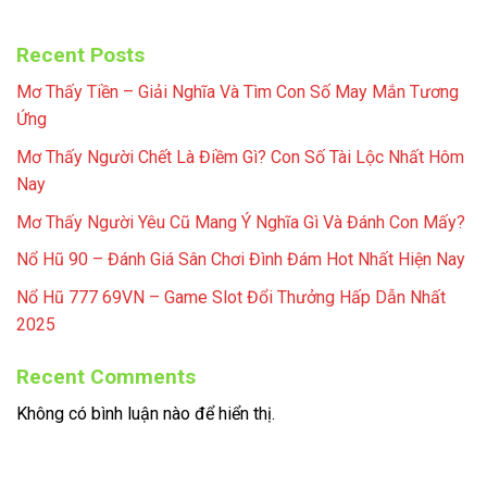
Recent Posts
Mơ Thấy Tiền – Giải Nghĩa Và Tìm Con Số May Mắn Tương
Ứng
Mơ Thấy Người Chết Là Điềm Gì? Con Số Tài Lộc Nhất Hôm
Nay
Mơ Thấy Người Yêu Cũ Mang Ý Nghĩa Gì Và Đánh Con Mấy?
Nổ Hũ 90 – Đánh Giá Sân Chơi Đình Đám Hot Nhất Hiện Nay
Nổ Hũ 777 69VN – Game Slot Đổi Thưởng Hấp Dẫn Nhất
2025
Recent Comments
Không có bình luận nào để hiển thị.