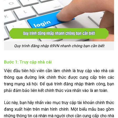
Quy trình đăng nhập 69VN nhanh chóng bạn cần biết
Bước 1: Truy cập nhà cái
Việc đầu tiên hội viên cần làm chính là truy cập vào nhà cái
thông qua đường link chính thức được cung cấp trên các
trang mạng xã hội. Để quá trình đăng nhập thành công, bạn
phải đảm bảo liên kết chính thức vừa nhấn vào là an toàn.
Lúc này, bạn hãy nhấn vào mục truy cập tài khoản chính thức
đang xuất hiện trên màn hình chính. Một biểu mẫu bao gồm
những thông tin cá nhân mà người chơi cần cung cấp cho nhà