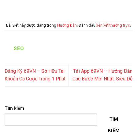
Bài viết này được đăng trong
Hướng Dẫn
. Đánh dấu
liên kết thường trực
.
SEO
Đăng Ký 69VN – Sở Hữu Tài
Tải App 69VN – Hướng Dẫn
Khoản Cá Cược Trong 1 Phút
Các Bước Mới Nhất, Siêu Dễ
Tìm kiếm
TÌM
KIẾM