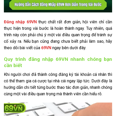
Đăng nhập 69VN
thực chất rất đơn giản, hội viên chỉ cần
thực hiện trong vài bước là hoàn thành ngay. Tuy nhiên, quá
trình này còn phải chú ý một vài điều quan trọng để tránh sự
cố xảy ra. Nếu bạn cũng đang chưa biết phải làm sao, hãy
theo dõi bài viết của
69VN
ngay bên dưới đây.
Quy trình đăng nhập 69VN nhanh chóng bạn
cần biết
Khi người chơi đã thành công đăng ký tài khoản cá nhân thì
có thể tham gia cá cược tại nhà cái ngay lập tức. Dưới đây là
hướng dẫn chi tiết từng bước thao tác đơn giản, nhanh chóng
cùng một vài điều quan trọng mà thành viên cần hiểu rõ.