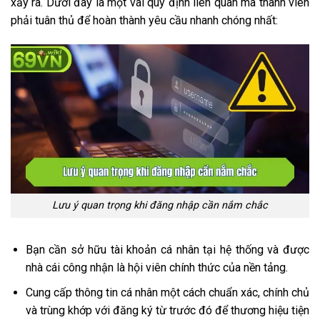
xảy ra. Dưới đây là một vài quy định liên quan mà thành viên
phải tuân thủ để hoàn thành yêu cầu nhanh chóng nhất:
Lưu ý quan trọng khi đăng nhập cần nắm chắc
Bạn cần sở hữu tài khoản cá nhân tại hệ thống và được
nhà cái công nhận là hội viên chính thức của nền tảng.
Cung cấp thông tin cá nhân một cách chuẩn xác, chính chủ
và trùng khớp với đăng ký từ trước đó để thương hiệu tiện