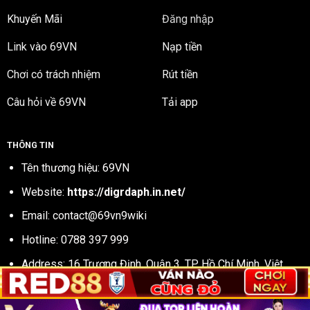
Khuyến Mãi
Đăng nhập
Link vào 69VN
Nạp tiền
Chơi có trách nhiệm
Rút tiền
Câu hỏi về 69VN
Tải app
THÔNG TIN
Tên thương hiệu: 69VN
Website:
https://digrdaph.in.net/
Email: contact@69vn9wiki
Hotline: 0788 397 999
Address: 16 Trương Định, Quận 3, TP. Hồ Chí Minh, Việt
Nam
Hashtag: #69vn #casino69VN #69vn9wiki #nhacai69vn